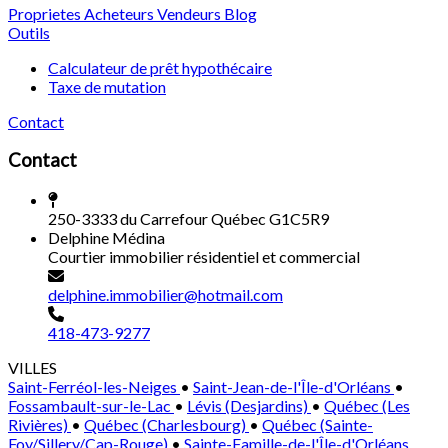
Proprietes
Acheteurs
Vendeurs
Blog
Outils
Calculateur de prêt hypothécaire
Taxe de mutation
Contact
Contact
250-3333 du Carrefour Québec G1C5R9
Delphine Médina
Courtier immobilier résidentiel et commercial
delphine.immobilier@hotmail.com
418-473-9277
VILLES
Saint-Ferréol-les-Neiges
•
Saint-Jean-de-l'Île-d'Orléans
•
Fossambault-sur-le-Lac
•
Lévis (Desjardins)
•
Québec (Les
Rivières)
•
Québec (Charlesbourg)
•
Québec (Sainte-
Foy/Sillery/Cap-Rouge)
•
Sainte-Famille-de-l'Île-d'Orléans