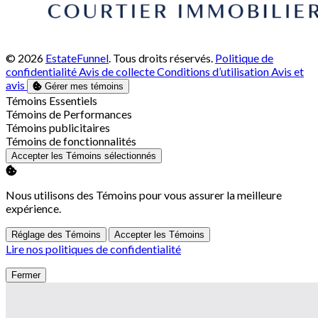
© 2026
EstateFunnel
. Tous droits réservés.
Politique de
confidentialité
Avis de collecte
Conditions d’utilisation
Avis et
avis
Gérer mes témoins
Activer
Témoins Essentiels
Activer
Témoins de Performances
Activer
Témoins publicitaires
Activer
Témoins de fonctionnalités
Accepter les Témoins sélectionnés
Nous utilisons des Témoins pour vous assurer la meilleure
expérience.
Réglage des Témoins
Accepter les Témoins
Lire nos politiques de confidentialité
Fermer