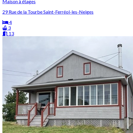
Maison à étages
29 Rue de la Tourbe Saint-Ferréol-les-Neiges
4
3
13