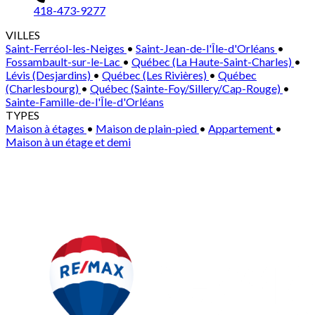
418-473-9277
VILLES
Saint-Ferréol-les-Neiges
•
Saint-Jean-de-l'Île-d'Orléans
•
Fossambault-sur-le-Lac
•
Québec (La Haute-Saint-Charles)
•
Lévis (Desjardins)
•
Québec (Les Rivières)
•
Québec
(Charlesbourg)
•
Québec (Sainte-Foy/Sillery/Cap-Rouge)
•
Sainte-Famille-de-l'Île-d'Orléans
TYPES
Maison à étages
•
Maison de plain-pied
•
Appartement
•
Maison à un étage et demi