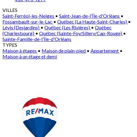
VILLES
Saint-Ferréol-les-Neiges
•
Saint-Jean-de-l'Île-d'Orléans
•
Fossambault-sur-le-Lac
•
Québec (La Haute-Saint-Charles)
•
Lévis (Desjardins)
•
Québec (Les Rivières)
•
Québec
(Charlesbourg)
•
Québec (Sainte-Foy/Sillery/Cap-Rouge)
•
Sainte-Famille-de-l'Île-d'Orléans
TYPES
Maison à étages
•
Maison de plain-pied
•
Appartement
•
Maison à un étage et demi