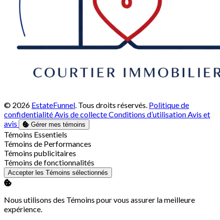
© 2026
EstateFunnel
. Tous droits réservés.
Politique de
confidentialité
Avis de collecte
Conditions d’utilisation
Avis et
avis
Gérer mes témoins
Activer
Témoins Essentiels
Activer
Témoins de Performances
Activer
Témoins publicitaires
Activer
Témoins de fonctionnalités
Accepter les Témoins sélectionnés
Nous utilisons des Témoins pour vous assurer la meilleure
expérience.