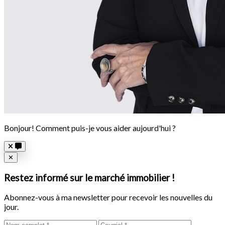
Bonjour! Comment puis-je vous aider aujourd'hui ?
Close
✕
Restez informé sur le marché immobilier !
Abonnez-vous à ma newsletter pour recevoir les nouvelles du
jour.