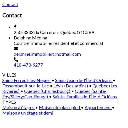
Contact
Contact
250-3333 du Carrefour Québec G1C5R9
Delphine Médina
Courtier immobilier résidentiel et commercial
delphine.immobilier@hotmail.com
418-473-9277
VILLES
Saint-Ferréol-les-Neiges
•
Saint-Jean-de-l'Île-d'Orléans
•
Fossambault-sur-le-Lac
•
Lévis (Desjardins)
•
Québec (Les
Rivières)
•
Québec (Charlesbourg)
•
Québec (Sainte-
Foy/Sillery/Cap-Rouge)
•
Sainte-Famille-de-l'Île-d'Orléans
TYPES
Maison à étages
•
Maison de plain-pied
•
Appartement
•
Maison à un étage et demi