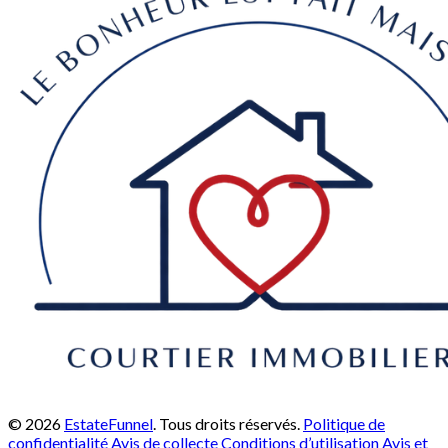
© 2026
EstateFunnel
. Tous droits réservés.
Politique de
confidentialité
Avis de collecte
Conditions d’utilisation
Avis et