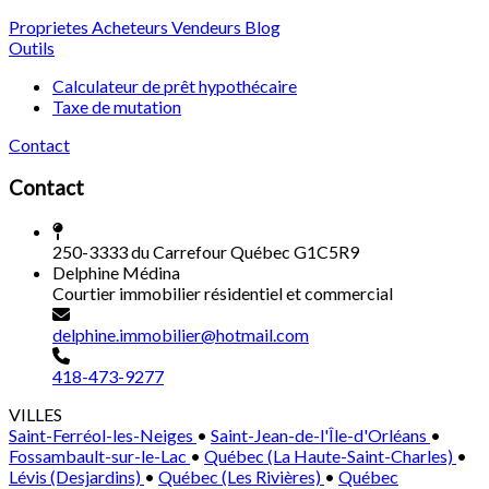
Proprietes
Acheteurs
Vendeurs
Blog
Outils
Calculateur de prêt hypothécaire
Taxe de mutation
Contact
Contact
250-3333 du Carrefour Québec G1C5R9
Delphine Médina
Courtier immobilier résidentiel et commercial
delphine.immobilier@hotmail.com
418-473-9277
VILLES
Saint-Ferréol-les-Neiges
•
Saint-Jean-de-l'Île-d'Orléans
•
Fossambault-sur-le-Lac
•
Québec (La Haute-Saint-Charles)
•
Lévis (Desjardins)
•
Québec (Les Rivières)
•
Québec