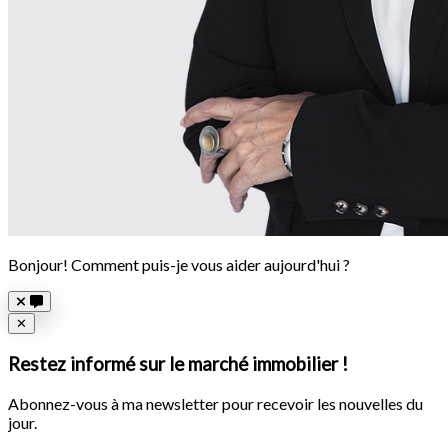
Bonjour! Comment puis-je vous aider aujourd'hui ?
Close
✕
Restez informé sur le marché immobilier !
Abonnez-vous à ma newsletter pour recevoir les nouvelles du
jour.