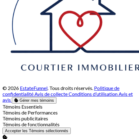
© 2026
EstateFunnel
. Tous droits réservés.
Politique de
confidentialité
Avis de collecte
Conditions d’utilisation
Avis et
avis
Gérer mes témoins
Activer
Témoins Essentiels
Activer
Témoins de Performances
Activer
Témoins publicitaires
Activer
Témoins de fonctionnalités
Accepter les Témoins sélectionnés